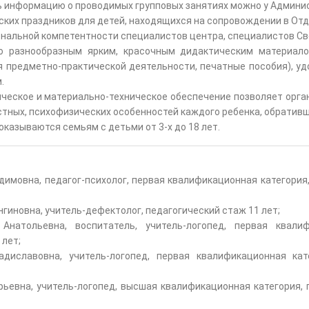
ь информацию о проводимых групповых занятиях можно у Админис
ких праздников для детей, находящихся на сопровождении в Отд
нальной компетентности специалистов центра, специалистов Св
о разнообразным ярким, красочным дидактическим материа
я предметно-практической деятельности, печатные пособия), у
.
еское и материально-техническое обеспечение позволяет орга
стных, психофизических особенностей каждого ребенка, обратив
казываются семьям с детьми от 3-х до 18 лет.
имовна, педагог-психолог, первая квалификационная категория
гиновна, учитель-дефектолог, педагогический стаж 11 лет;
натольевна, воспитатель, учитель-логопед, первая квалиф
 лет;
диславовна, учитель-логопед, первая квалификационная кате
ьевна, учитель-логопед, высшая квалификационная категория, 