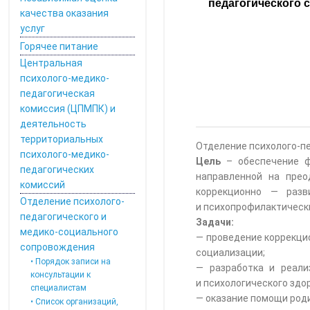
педагогического 
качества оказания
услуг
Горячее питание
Центральная
психолого-медико-
педагогическая
комиссия (ЦПМПК) и
деятельность
территориальных
Отделение психолого-п
психолого-медико-
Цель
– обеспечение ф
педагогических
направленной на прео
комиссий
коррекционно — разв
Отделение психолого-
и психопрофилактическ
педагогического и
Задачи:
медико-социального
— проведение коррекци
сопровождения
социализации;
• Порядок записи на
— разработка и реали
консультации к
и психологического здо
специалистам
— оказание помощи род
• Список организаций,