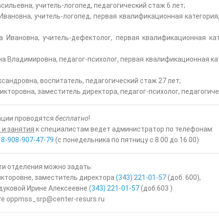
сильевна, учитель-логопед, педагогический стаж 6 лет;
вановна, учитель-логопед, первая квалификационная категория,
Ивановна, учитель-дефектолог, первая квалификационная кат
 Владимировна, педагог-психолог, первая квалификационная ка
андровна, воспитатель, педагогический стаж 27 лет;
икторовна, заместитель директора, педагог-психолог, педагогиче
тации проводятся
бесплатно
!
 и занятия
к специалистам ведет администратор по телефонам:
,
8-908-907-47-79
(с понедельника по пятницу с 8.00 до 16.00)
ти отделения можно задать:
икторовне, заместитель директора
(343) 221-01-57
(доб. 600),
дуковой Ирине Алексеевне
(343) 221-01-57
(доб.603 )
те oppmss_srp@center-resurs.ru