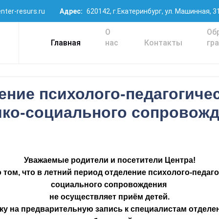
nter-resurs.ru
Адрес:
620142, г.Екатеринбург, ул. Машинная, 3
О
Об
Главная
нас
Контакты
гр
ение психолого-педагогичес
ко-социального сопровож
Уважаемые родители и посетители Центра!
том, что в летний период отделение психолого-педаго
социального сопровождения
не осуществляет приём детей.
ку на предварительную запись к специалистам отделе