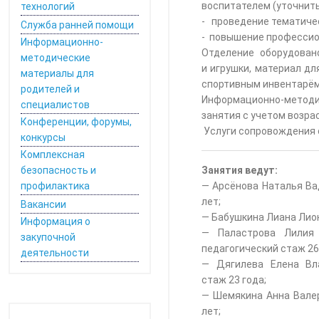
воспитателем (уточнит
технологий
- проведение тематичес
Служба ранней помощи
- повышение профессио
Информационно-
Отделение оборудован
методические
и игрушки, материал дл
материалы для
спортивным инвентарём
родителей и
Информационно-методич
специалистов
занятия с учетом возра
Конференции, форумы,
Услуги сопровождения о
конкурсы
Комплексная
безопасность и
Занятия ведут:
профилактика
— Арсёнова Наталья Вад
лет;
Вакансии
— Бабушкина Лиана Лион
Информация о
— Паластрова Лилия А
закупочной
педагогический стаж 26
деятельности
— Дягилева Елена Вла
стаж 23 года;
— Шемякина Анна Валер
лет;