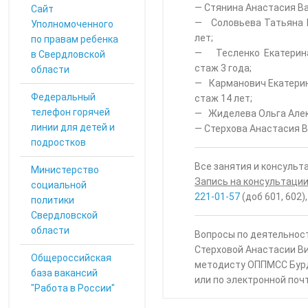
— Стянина Анастасия Ва
Cайт
— Соловьева Татьяна И
Уполномоченного
лет;
по правам ребенка
— Тесленко Екатерина 
в Свердловской
стаж 3 года;
области
— Карманович Екатерина
Федеральный
стаж 14 лет;
телефон горячей
— Жиделева Ольга Алекс
линии для детей и
— Стерхова Анастасия В
подростков
Все занятия и консуль
Министерство
Запись на консультации
социальной
221-01-57
(доб 601, 602)
политики
Свердловской
области
Вопросы по деятельнос
Стерховой Анастасии В
Общероссийская
методисту ОППМСС Бур
база вакансий
или по электронной поч
"Работа в России"