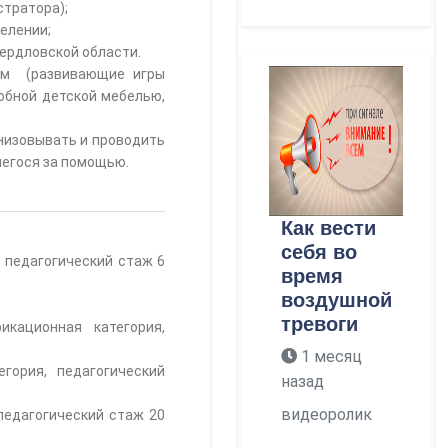
тратора);
елении;
ердловской области.
лом (развивающие игры
добной детской мебелью,
низовывать и проводить
шегося за помощью.
Как вести
себя во
, педагогический стаж 6
время
воздушной
тревоги
икационная категория,
1 месяц
гория, педагогический
назад
видеоролик
педагогический стаж 20