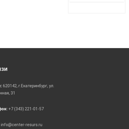
язи
:
620142, г.Екатеринбург, ул.
ная, 31
фон:
+7 (343) 221-01-57
info@center-resurs.ru