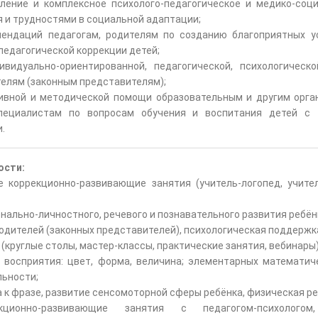
ление и комплексное психолого-педагогическое и медико-соци
 и трудностями в социальной адаптации;
ендаций педагогам, родителям по созданию благоприятных у
педагогической коррекции детей;
видуально-ориентированной, педагогической, психологическ
ителям (законным представителям);
тивной и методической помощи образовательным и другим орга
специалистам по вопросам обучения и воспитания детей с
.
ости:
рекционно-развивающие занятия (учитель-логопед, учитель
льно-личностного, речевого и познавательного развития ребён
дителей (законных представителей), психологическая поддержк
круглые столы, мастер-классы, практические занятия, вебинары)
о восприятия: цвет, форма, величина; элементарных математич
льности;
ука к фразе, развитие сенсомоторной сферы ребёнка, физическая р
ционно-развивающие занятия с педагогом-психологом, 