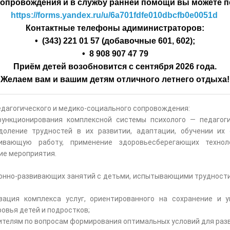
сопровождения и в службу ранней помощи вы можете п
https://forms.yandex.ru/u/6a701fdfe010dbcfb0e0051d
Контактные телефоны адиминистраторов:
• (343) 221 01 57 (добавочные 601, 602);
• 8 908 907 47 79
Приём детей возобновится с сентября 2026 года.
Желаем вам и вашим детям отличного летнего отдыха!
едагогического и медико-социального сопровождения:
ункционирования комплексной системы психолого — педагог
доление трудностей в их развитии, адаптации, обучении и
ивающую работу, применение здоровьесберегающих техноло
ие мероприятия.
онно-развивающих занятий с детьми, испытывающими трудности 
зация комплекса услуг, ориентированного на сохранение и у
ровья детей и подростков;
ителям по вопросам формирования оптимальных условий для ра