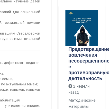
альное изучение детей
словий для социальной
ой, социальной помощи
низациям Свердловской
 трудностями школьной
Предотвращени
вовлечения
несовершенноле
-дефектолог, педагог-
в
противоправну
ка;
деятельность
а семьи;
 по актуальным темам;
2 недели
еских навыков; навыков
назад
Методические
еабилитация;
учителем-логопедом,
материалы