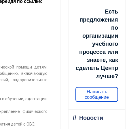
ерейдя по ссылке:
Есть
предложения
по
организации
учебного
процесса или
знаете, как
ической помощи детям,
сделать Центр
х общению, включающую
лучше?
гий, оздоровительные
Написать
сообщение
в обучении, адаптации,
крепление физического
Новости
звития детей с ОВЗ;