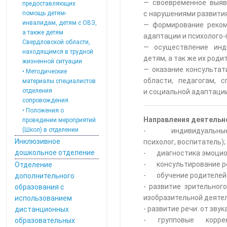
— своевременное выяв
предоставляющих
помощь детям-
с нарушениями развития
инвалидам, детям с ОВЗ,
— формирование реком
а также детям
адаптации и психолого-
Свердловской области,
— осуществление инди
находящимся в трудной
детям, а так же их род
жизненной ситуации
— оказание консульта
• Методические
области, педагогам, 
материалы специалистов
отделения
и социальной адаптации
сопровождения
• Положения о
Направления деятельн
проведении мероприятий
(Школ) в отделении
- индивидуальные кор
Инклюзивное
психолог, воспитатель);
дошкольное отделение
- диагностика эмоциона
- консультирование ро
Отделение
- обучение родителей (
дополнительного
- развитие зрительног
образования с
изобразительной деяте
использованием
- развитие речи: от зв
дистанционных
- групповые коррек
образовательных