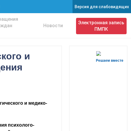
Версия для слабовидящих
1
ращения
Электронная запись
аждан
Новости
ПМПК
кого и
Решаем вместе
дения
гического и медико-
ния психолого-