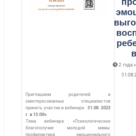
пр
эмо
выго
вос
реб
в
2 года 
31.08
Приглашаем родителей и
заинтересованных специалистов
принять участие в вебинаре
31.08. 2023
г. в 13.00ч
.
Тема вебинара: «Психологическое
благополучие молодой мамы:
профилактика эмоционального