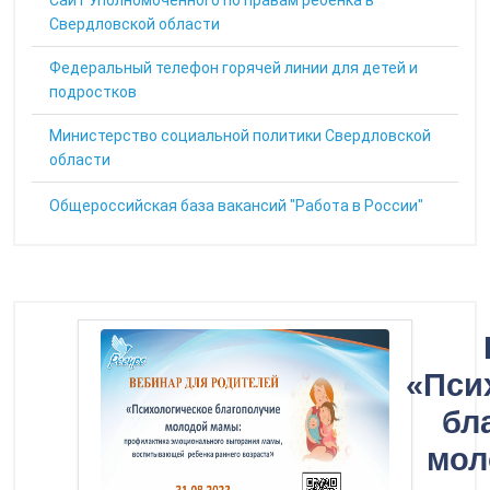
Cайт Уполномоченного по правам ребенка в
Свердловской области
Федеральный телефон горячей линии для детей и
подростков
Министерство социальной политики Свердловской
области
Общероссийская база вакансий "Работа в России"
«Пси
бл
мол