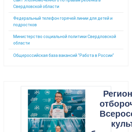
Cайт Уполномоченного по правам ребенка в
Свердловской области
Федеральный телефон горячей линии для детей и
подростков
Министерство социальной политики Свердловской
области
Общероссийская база вакансий "Работа в России"
Регио
отборо
Всерос
куль