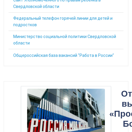
Cайт Уполномоченного по правам ребенка в
Свердловской области
Федеральный телефон горячей линии для детей и
подростков
Министерство социальной политики Свердловской
области
Общероссийская база вакансий "Работа в России"
От
вы
«Про
Б