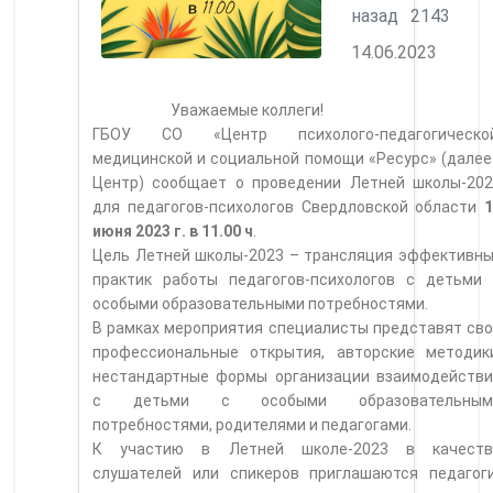
назад
2143
14.06.2023
Уважаемые коллеги!
ГБОУ СО «Центр психолого-педагогической
медицинской и социальной помощи «Ресурс» (далее
Центр) сообщает о проведении Летней школы-202
для педагогов-психологов Свердловской области
1
июня 2023 г. в 11.00 ч
.
Цель Летней школы-2023 – трансляция эффективн
практик работы педагогов-психологов с детьми 
особыми образовательными потребностями.
В рамках мероприятия специалисты представят св
профессиональные открытия, авторские методики
нестандартные формы организации взаимодействи
с детьми с особыми образовательным
потребностями, родителями и педагогами.
К участию в Летней школе-2023 в качеств
слушателей или спикеров приглашаются педагоги